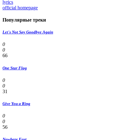
lyrics
official homepage
Популярные треки
Let's Not Say Goodbye Again
0
0
66
One Star Flag
0
0
31
Give You a Ring
0
0
56
Nowhere Fast