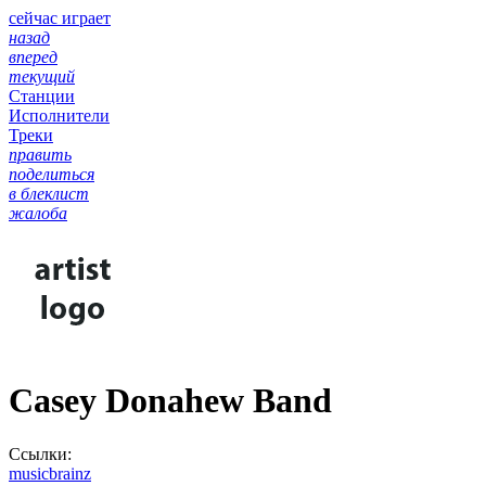
сейчас играет
назад
вперед
текущий
Станции
Исполнители
Треки
править
поделиться
в блеклист
жалоба
Casey Donahew Band
Ссылки:
musicbrainz