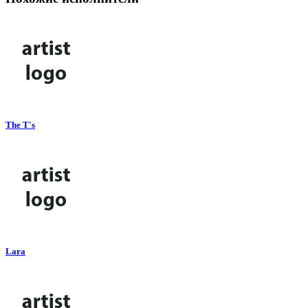
The T's
Lara