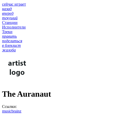
сейчас играет
назад
вперед
текущий
Станции
Исполнители
Треки
править
поделиться
в блеклист
жалоба
The Auranaut
Ссылки:
musicbrainz