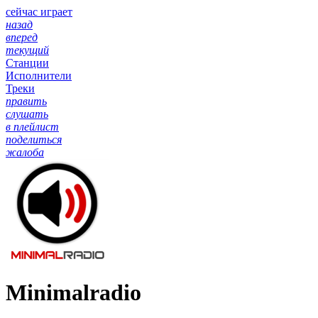
сейчас играет
назад
вперед
текущий
Станции
Исполнители
Треки
править
слушать
в плейлист
поделиться
жалоба
Minimalradio