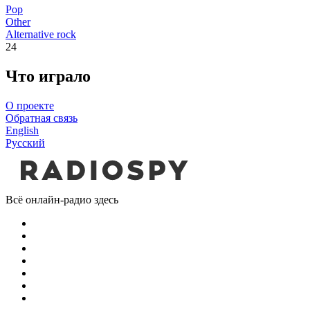
Pop
Other
Alternative rock
24
Что играло
О проекте
Обратная связь
English
Русский
Всё онлайн-радио здесь