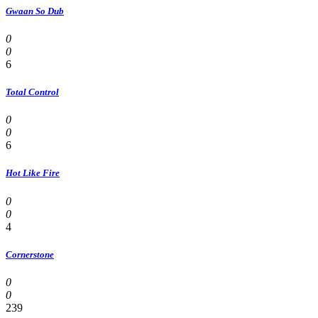
Gwaan So Dub
0
0
6
Total Control
0
0
6
Hot Like Fire
0
0
4
Cornerstone
0
0
239