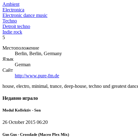
Ambient
Electronica
Electronic dance music
Techno
Detroit techno
Indie rock
5
Местоположение
Berlin, Berlin, Germany
Язык
German
Сайт
http://www.pure-fm.de
house, electro, minimal, trance, deep-house, techno und greatest dance
Недавно играло
Modul Kollektiv - Son
26 October 2015 06:20
Gus Gus - Crossfade (Maceo Plex Mix)