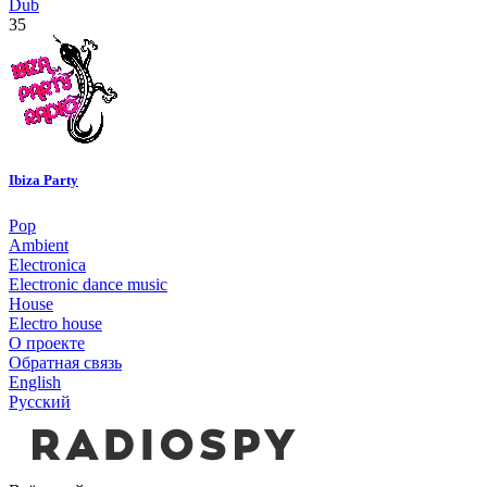
Dub
35
Ibiza Party
Pop
Ambient
Electronica
Electronic dance music
House
Electro house
О проекте
Обратная связь
English
Русский