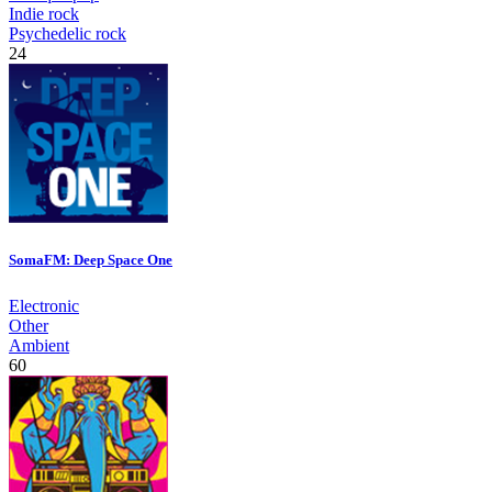
Indie rock
Psychedelic rock
24
SomaFM: Deep Space One
Electronic
Other
Ambient
60