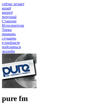
сейчас играет
назад
вперед
текущий
Станции
Исполнители
Треки
править
слушать
в плейлист
поделиться
жалоба
pure fm