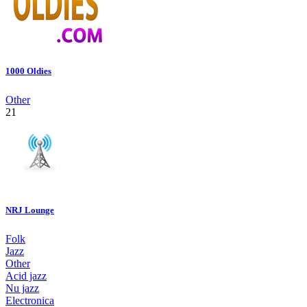
1000 Oldies
Other
21
NRJ Lounge
Folk
Jazz
Other
Acid jazz
Nu jazz
Electronica