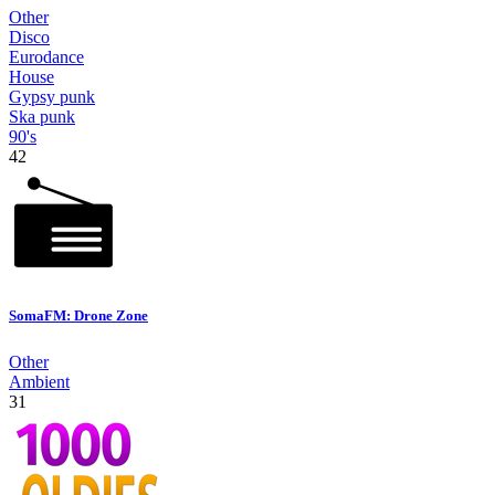
Other
Disco
Eurodance
House
Gypsy punk
Ska punk
90's
42
SomaFM: Drone Zone
Other
Ambient
31