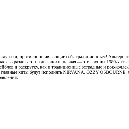
ок-музыки, противопоставляющие себя традиционным! Альтернати
йчас его разделяют на две эпохи: первая — это группы 1980-х гг.
йблов и раскрутку, как и традиционные эстрадные и рок-коллек
ои самые главные хиты будут исполнять NIRVANA, OZZY OSBO
равления.