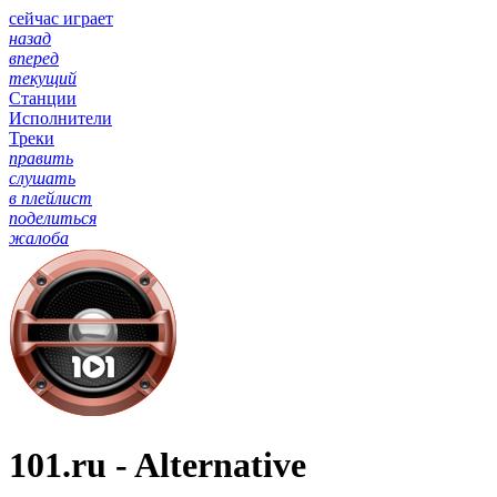
сейчас играет
назад
вперед
текущий
Станции
Исполнители
Треки
править
слушать
в плейлист
поделиться
жалоба
101.ru - Alternative