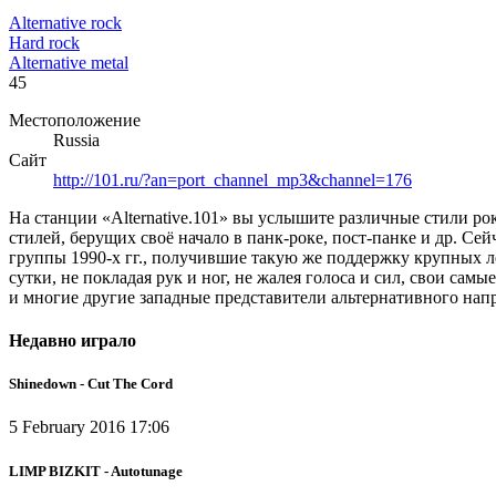
Alternative rock
Hard rock
Alternative metal
45
Местоположение
Russia
Сайт
http://101.ru/?an=port_channel_mp3&channel=176
На станции «Alternative.101» вы услышите различные стили р
стилей, берущих своё начало в панк-роке, пост-панке и др. Се
группы 1990-х гг., получившие такую же поддержку крупных ле
сутки, не покладая рук и ног, не жалея голоса и сил, св
и многие другие западные представители альтернативного нап
Недавно играло
Shinedown - Cut The Cord
5 February 2016 17:06
LIMP BIZKIT - Autotunage