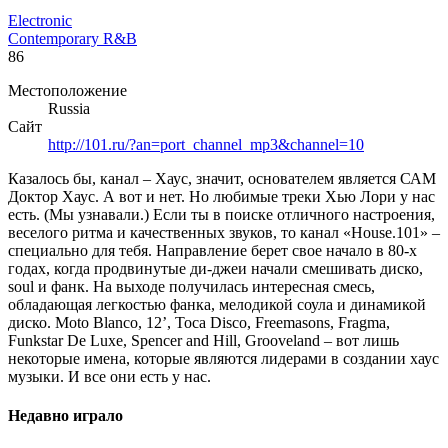
Electronic
Contemporary R&B
86
Местоположение
Russia
Сайт
http://101.ru/?an=port_channel_mp3&channel=10
Казалось бы, канал – Хаус, значит, основателем является САМ
Доктор Хаус. А вот и нет. Но любимые треки Хью Лори у нас
есть. (Мы узнавали.) Если ты в поиске отличного настроения,
веселого ритма и качественных звуков, то канал «House.101» –
специально для тебя. Направление берет свое начало в 80-х
годах, когда продвинутые ди-джеи начали смешивать диско,
soul и фанк. На выходе получилась интересная смесь,
обладающая легкостью фанка, мелодикой соула и динамикой
диско. Moto Blanco, 12’, Toca Disco, Freemasons, Fragma,
Funkstar De Luxe, Spencer and Hill, Grooveland – вот лишь
некоторые имена, которые являются лидерами в создании хаус
музыки. И все они есть у нас.
Недавно играло