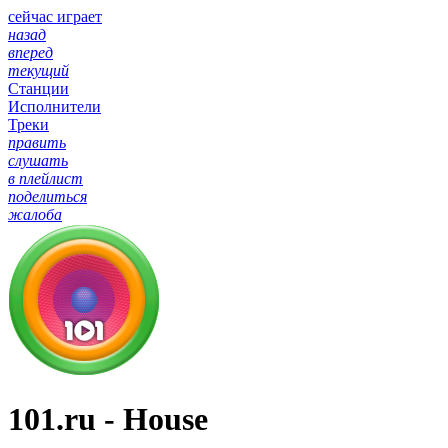
сейчас играет
назад
вперед
текущий
Станции
Исполнители
Треки
править
слушать
в плейлист
поделиться
жалоба
101.ru - House