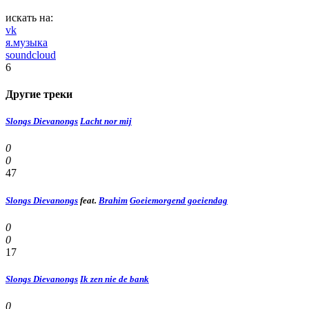
искать на:
vk
я.музыка
soundcloud
6
Другие треки
Slongs Dievanongs
Lacht nor mij
0
0
47
Slongs Dievanongs
feat.
Brahim
Goeiemorgend goeiendag
0
0
17
Slongs Dievanongs
Ik zen nie de bank
0