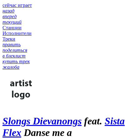
сейчас играет
назад
вперед
текущий
Станции
Исполнители
Треки
править
поделиться
в блеклист
купить трек
жалоба
Slongs Dievanongs
feat.
Sista
Flex
Danse me a