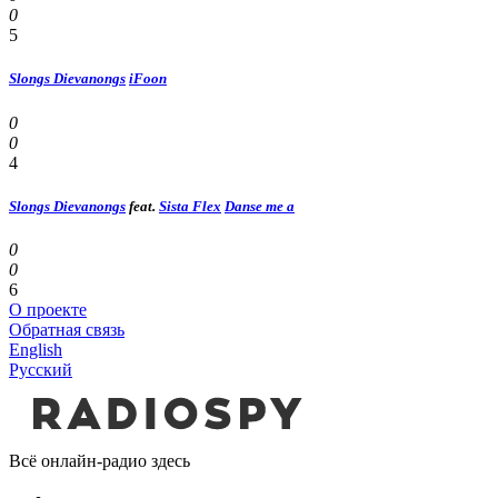
0
5
Slongs Dievanongs
iFoon
0
0
4
Slongs Dievanongs
feat.
Sista Flex
Danse me a
0
0
6
О проекте
Обратная связь
English
Русский
Всё онлайн-радио здесь