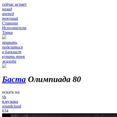
сейчас играет
назад
вперед
текущий
Станции
Исполнители
Треки
править
поделиться
в блеклист
купить трек
жалоба
Баста
Олимпиада 80
искать на:
vk
я.музыка
soundcloud
634