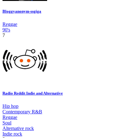
Bloggyanonym-ssgiga
Reggae
90's
7
Radio Reddit Indie and Alternative
Hip hop
Contemporary R&B
Reggae
Soul
Alternative rock
Indie rock