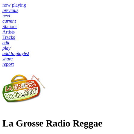
now playing
previous
next
current
Stations
Artists
Tracks
edit
play
add to playlist
share
report
La Grosse Radio Reggae