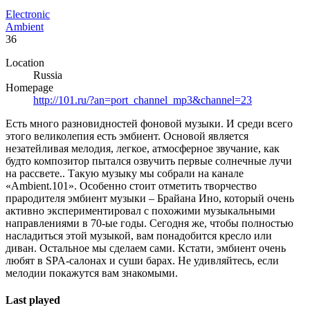
Electronic
Ambient
36
Location
Russia
Homepage
http://101.ru/?an=port_channel_mp3&channel=23
Есть много разновидностей фоновой музыки. И среди всего
этого великолепия есть эмбиент. Основой является
незатейливая мелодия, легкое, атмосферное звучание, как
будто композитор пытался озвучить первые солнечные лучи
на рассвете.. Такую музыку мы собрали на канале
«Ambient.101». Особенно стоит отметить творчество
прародителя эмбиент музыки – Брайана Ино, который очень
активно экспериментировал с похожими музыкальными
направлениями в 70-ые годы. Сегодня же, чтобы полностью
насладиться этой музыкой, вам понадобится кресло или
диван. Остальное мы сделаем сами. Кстати, эмбиент очень
любят в SPA-салонах и суши барах. Не удивляйтесь, если
мелодии покажутся вам знакомыми.
Last played