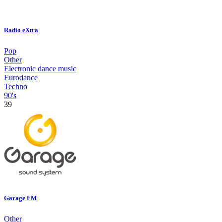
Radio eXtra
Pop
Other
Electronic dance music
Eurodance
Techno
90's
39
Garage FM
Other