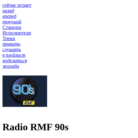
сейчас играет
назад
вперед
текущий
Станции
Исполнители
Треки
править
слушать
в плейлист
поделиться
жалоба
Radio RMF 90s