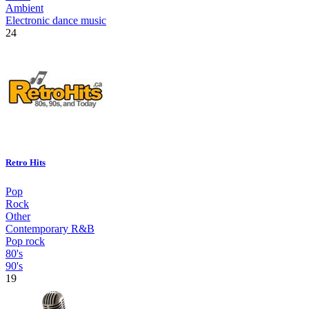
Ambient
Electronic dance music
24
Retro Hits
Pop
Rock
Other
Contemporary R&B
Pop rock
80's
90's
19