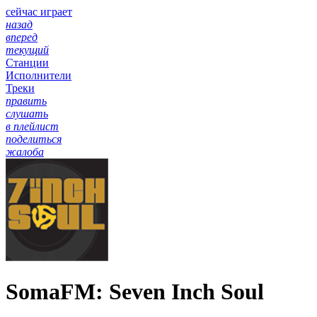
сейчас играет
назад
вперед
текущий
Станции
Исполнители
Треки
править
слушать
в плейлист
поделиться
жалоба
SomaFM: Seven Inch Soul