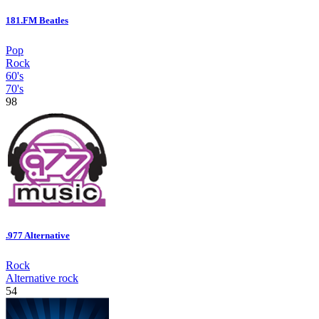
181.FM Beatles
Pop
Rock
60's
70's
98
.977 Alternative
Rock
Alternative rock
54