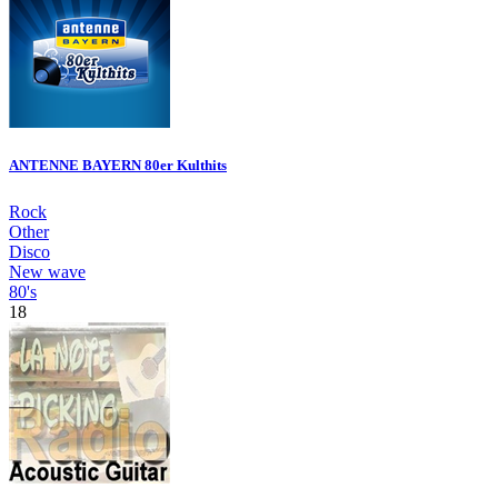
ANTENNE BAYERN 80er Kulthits
Rock
Other
Disco
New wave
80's
18