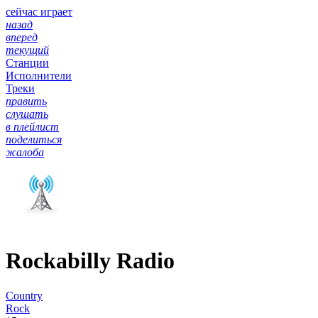
сейчас играет
назад
вперед
текущий
Станции
Исполнители
Треки
править
слушать
в плейлист
поделиться
жалоба
Rockabilly Radio
Country
Rock