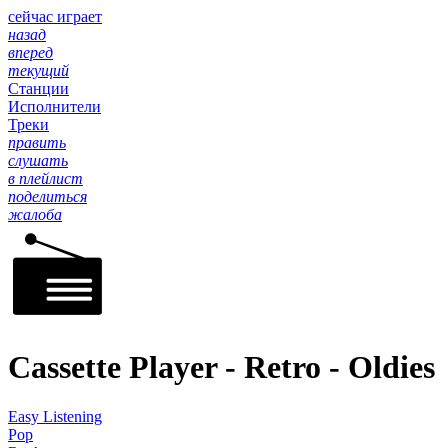
сейчас играет
назад
вперед
текущий
Станции
Исполнители
Треки
править
слушать
в плейлист
поделиться
жалоба
Cassette Player - Retro - Oldies
Easy Listening
Pop