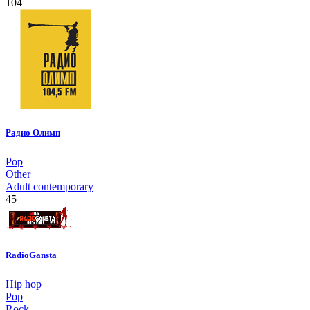
104
Радио Олимп
Pop
Other
Adult contemporary
45
RadioGansta
Hip hop
Pop
Rock