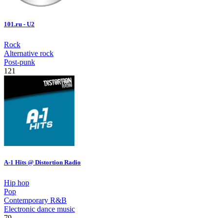
101.ru - U2
Rock
Alternative rock
Post-punk
121
A-1 Hits @ Distortion Radio
Hip hop
Pop
Contemporary R&B
Electronic dance music
79