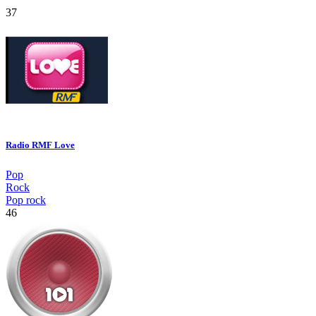
37
Radio RMF Love
Pop
Rock
Pop rock
46