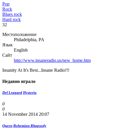
Pop
Rock
Blues rock
Hard rock
32
Местоположение
Philadelphia, PA
Язык
English
Сайт
http://www.insaneradio.us/new_home.htm
Insanity At It's Best...Insane Radio!!!
Недавно играло
Def Leppard
Hysteria
0
0
14 November 2014 20:07
Queen
Bohemian Rhapsody