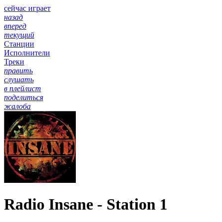
сейчас играет
назад
вперед
текущий
Станции
Исполнители
Треки
править
слушать
в плейлист
поделиться
жалоба
Radio Insane - Station 1