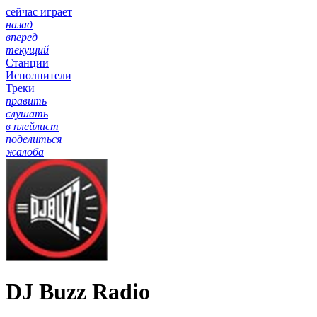
сейчас играет
назад
вперед
текущий
Станции
Исполнители
Треки
править
слушать
в плейлист
поделиться
жалоба
DJ Buzz Radio