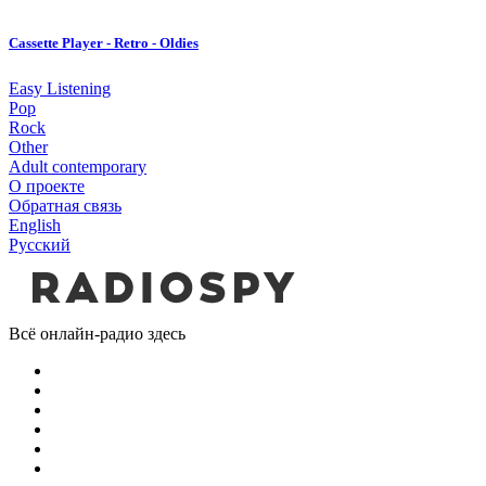
Cassette Player - Retro - Oldies
Easy Listening
Pop
Rock
Other
Adult contemporary
О проекте
Обратная связь
English
Русский
Всё онлайн-радио здесь