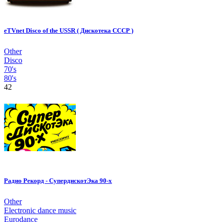
eTVnet Disco of the USSR ( Дискотека СССР )
Other
Disco
70's
80's
42
Радио Рекорд - СупердискотЭка 90-х
Other
Electronic dance music
Eurodance