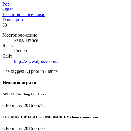
Pop
Other
Electronic dance music
Dance-pop
33
Местоположение
Paris, France
Язык
French
Сайт
http://www.djbuzz.com/
The biggest Dj pool in France
Недавно играло
AVICII - Waiting For Love
6 February 2016 06:42
LEE MASHUP FEAT STONE WARLEY - hum connection
6 February 2016 06:20