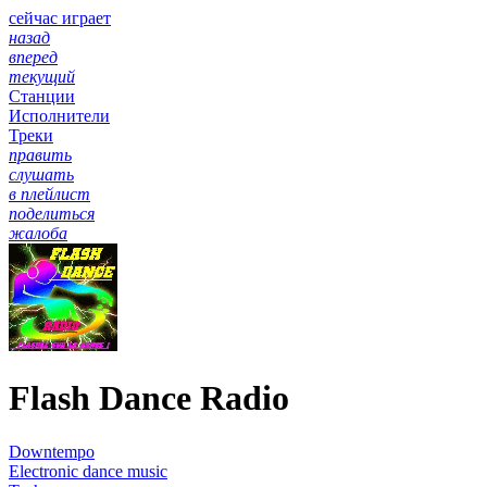
сейчас играет
назад
вперед
текущий
Станции
Исполнители
Треки
править
слушать
в плейлист
поделиться
жалоба
Flash Dance Radio
Downtempo
Electronic dance music