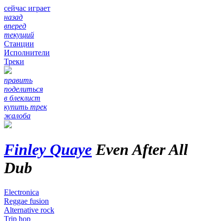
сейчас играет
назад
вперед
текущий
Станции
Исполнители
Треки
править
поделиться
в блеклист
купить трек
жалоба
Finley Quaye
Even After All
Dub
Electronica
Reggae fusion
Alternative rock
Trip hop