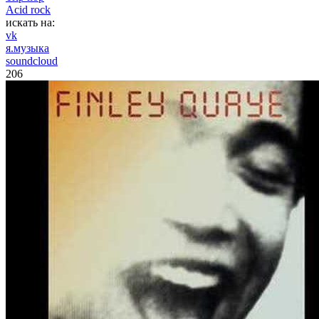
Acid rock
искать на:
vk
я.музыка
soundcloud
206