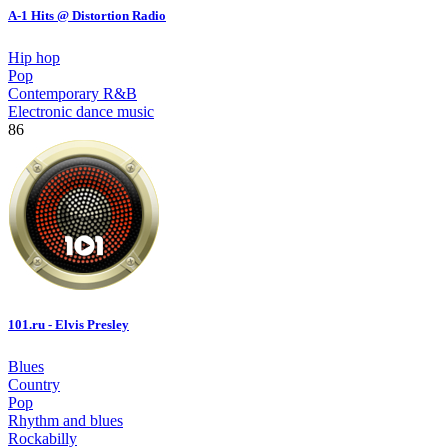
A-1 Hits @ Distortion Radio
Hip hop
Pop
Contemporary R&B
Electronic dance music
86
101.ru - Elvis Presley
Blues
Country
Pop
Rhythm and blues
Rockabilly