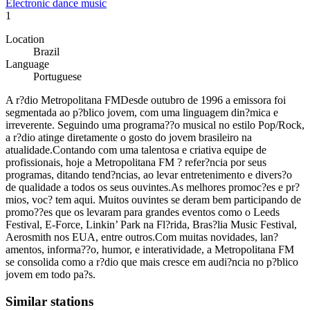
Electronic dance music
1
Location
Brazil
Language
Portuguese
A r?dio Metropolitana FMDesde outubro de 1996 a emissora foi
segmentada ao p?blico jovem, com uma linguagem din?mica e
irreverente. Seguindo uma programa??o musical no estilo Pop/Rock,
a r?dio atinge diretamente o gosto do jovem brasileiro na
atualidade.Contando com uma talentosa e criativa equipe de
profissionais, hoje a Metropolitana FM ? refer?ncia por seus
programas, ditando tend?ncias, ao levar entretenimento e divers?o
de qualidade a todos os seus ouvintes.As melhores promoc?es e pr?
mios, voc? tem aqui. Muitos ouvintes se deram bem participando de
promo??es que os levaram para grandes eventos como o Leeds
Festival, E-Force, Linkin’ Park na Fl?rida, Bras?lia Music Festival,
Aerosmith nos EUA, entre outros.Com muitas novidades, lan?
amentos, informa??o, humor, e interatividade, a Metropolitana FM
se consolida como a r?dio que mais cresce em audi?ncia no p?blico
jovem em todo pa?s.
Similar stations