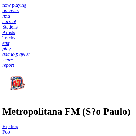
now playing
previous
next
current
Stations
Artists
Tracks
edit
play
add to playlist
share
report
Metropolitana FM (S?o Paulo)
Hip hop
Pop