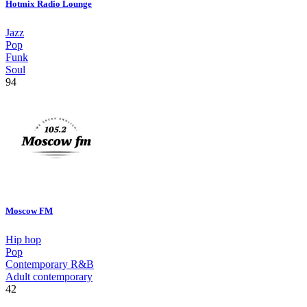
Hotmix Radio Lounge
Jazz
Pop
Funk
Soul
94
Moscow FM
Hip hop
Pop
Contemporary R&B
Adult contemporary
42