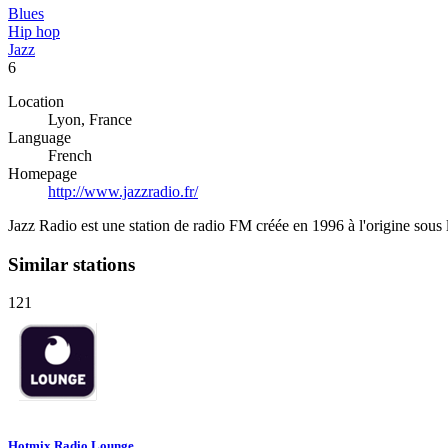
Blues
Hip hop
Jazz
6
Location
Lyon, France
Language
French
Homepage
http://www.jazzradio.fr/
Jazz Radio est une station de radio FM créée en 1996 à l'origine sous
Similar stations
121
Hotmix Radio Lounge