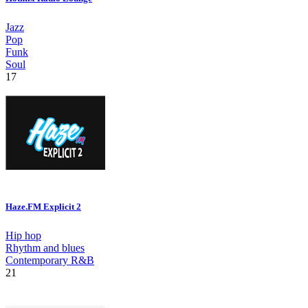
Jazz
Pop
Funk
Soul
17
Haze.FM Explicit 2
Hip hop
Rhythm and blues
Contemporary R&B
21