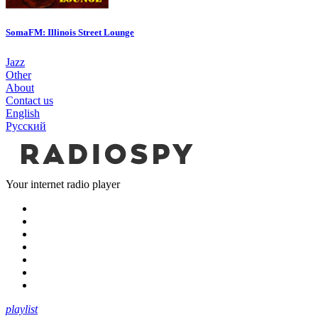
SomaFM: Illinois Street Lounge
Jazz
Other
About
Contact us
English
Русский
Your internet radio player
playlist