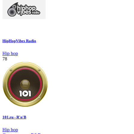
HipHopVibes Radio
Hip hop
78
101.ru - R'n'B
Hip hop