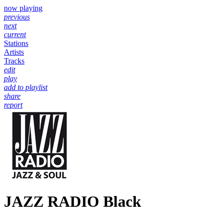
now playing
previous
next
current
Stations
Artists
Tracks
edit
play
add to playlist
share
report
JAZZ RADIO Black