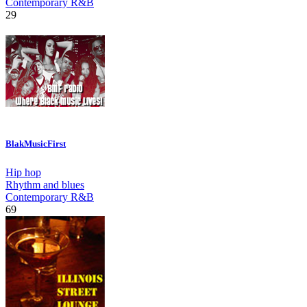
Contemporary R&B
29
BlakMusicFirst
Hip hop
Rhythm and blues
Contemporary R&B
69