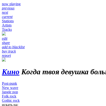
now playing
previous
next
current
Stations
Artists
Tracks
edit
share
add to blacklist
buy track
report
Кино
Когда твоя девушка боль
Post-punk
New wave
Jangle pop
Folk rock
Gothic rock
искать на: