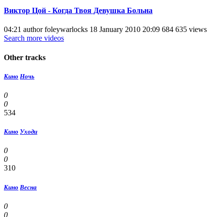
Виктор Цой - Когда Твоя Девушка Больна
04:21 author foleywarlocks 18 January 2010 20:09 684 635 views
Search more videos
Other tracks
Кино
Ночь
0
0
534
Кино
Уходи
0
0
310
Кино
Весна
0
0