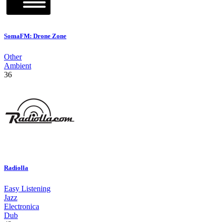
SomaFM: Drone Zone
Other
Ambient
36
Radiolla
Easy Listening
Jazz
Electronica
Dub