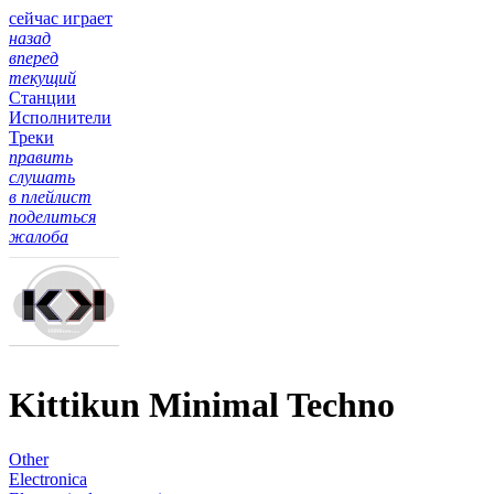
сейчас играет
назад
вперед
текущий
Станции
Исполнители
Треки
править
слушать
в плейлист
поделиться
жалоба
Kittikun Minimal Techno
Other
Electronica