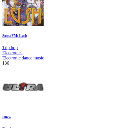
SomaFM: Lush
Trip hop
Electronica
Electronic dance music
136
Ultra