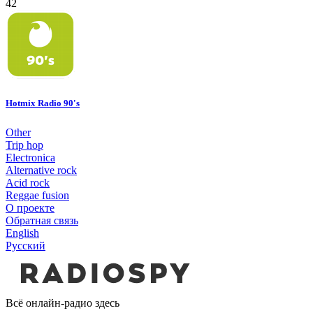
42
Hotmix Radio 90's
Other
Trip hop
Electronica
Alternative rock
Acid rock
Reggae fusion
О проекте
Обратная связь
English
Русский
Всё онлайн-радио здесь