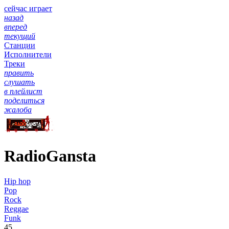
сейчас играет
назад
вперед
текущий
Станции
Исполнители
Треки
править
слушать
в плейлист
поделиться
жалоба
RadioGansta
Hip hop
Pop
Rock
Reggae
Funk
45