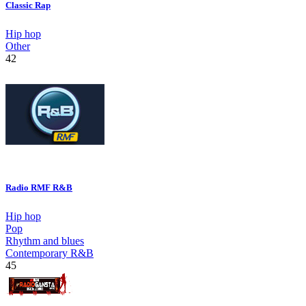
Classic Rap
Hip hop
Other
42
Radio RMF R&B
Hip hop
Pop
Rhythm and blues
Contemporary R&B
45