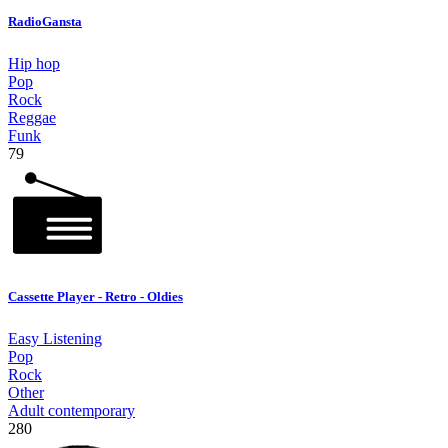
RadioGansta
Hip hop
Pop
Rock
Reggae
Funk
79
Cassette Player - Retro - Oldies
Easy Listening
Pop
Rock
Other
Adult contemporary
280